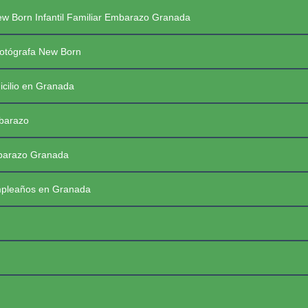
Saltar
PREGUNTAS FRECUENTES SESIONES
w Born Infantil Familiar Embarazo Granada
al
contenido
PRIMERAS COMUNIONES 2026
☰
otógrafa New Born
icilio en Granada
mbarazo
mbarazo Granada
mpleaños en Granada
FotoBaby Granada
Fotógrafa Profesional New Born, Bebés, Embarazo, Infantil, Familiar y de momentos especiales. Granada