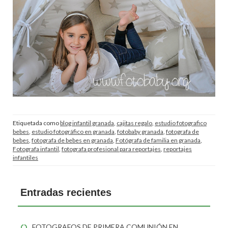
Etiquetada como
blog infantil granada
,
cajitas regalo
,
estudio fotografico
bebes
,
estudio fotográfico en granada
,
fotobaby granada
,
fotografa de
bebes
,
fotografa de bebes en granada
,
Fotógrafa de familia en granada
,
Fotografa infantil
,
fotografa profesional para reportajes
,
reportajes
infantiles
Entradas recientes
FOTOGRAFOS DE PRIMERA COMUNIÓN EN