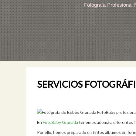
Fotógrafa Profesional
SERVICIOS FOTOGRÁF
Fotógrafa de Bebés Granada FotoBaby
En
FotoBaby Granada
tenemos además, diferentes fo
Por ello, hemos preparado distintos álbumes en for