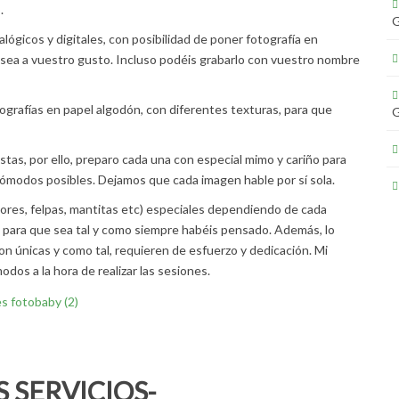
.
ógicos y digitales, con posibilidad de poner fotografía en
ue sea a vuestro gusto. Incluso podéis grabarlo con vuestro nombre
grafías en papel algodón, con diferentes texturas, para que
tas, por ello, preparo cada una con especial mimo y cariño para
 cómodos posibles. Dejamos que cada imagen hable por sí sola.
lores, felpas, mantitas etc) especiales dependiendo de cada
as, para que sea tal y como siempre habéis pensado. Además, lo
n únicas y como tal, requieren de esfuerzo y dedicación. Mi
odos a la hora de realizar las sesiones.
 SERVICIOS-