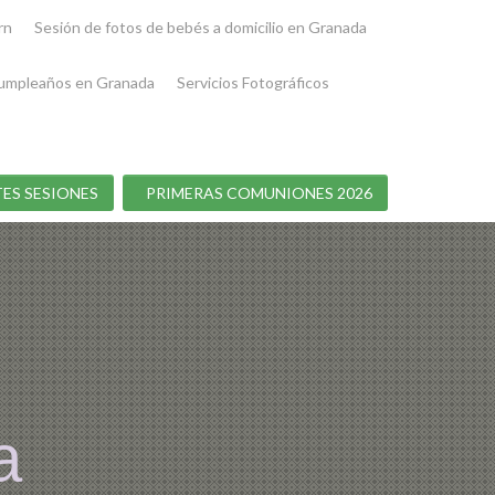
rn
Sesión de fotos de bebés a domicilio en Granada
umpleaños en Granada
Servicios Fotográficos
ES SESIONES
PRIMERAS COMUNIONES 2026
a