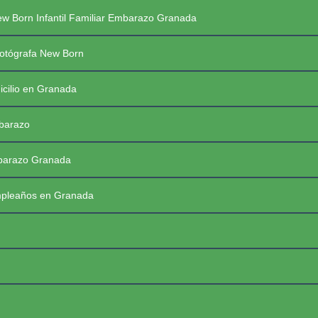
Saltar
PREGUNTAS FRECUENTES SESIONES
w Born Infantil Familiar Embarazo Granada
al
contenido
PRIMERAS COMUNIONES 2026
☰
otógrafa New Born
icilio en Granada
mbarazo
mbarazo Granada
mpleaños en Granada
FotoBaby Granada
Fotógrafa Profesional New Born, Bebés, Embarazo, Infantil, Familiar y de momentos especiales. Granada