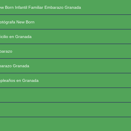
Saltar
PREGUNTAS FRECUENTES SESIONES
w Born Infantil Familiar Embarazo Granada
al
contenido
PRIMERAS COMUNIONES 2026
☰
otógrafa New Born
icilio en Granada
mbarazo
mbarazo Granada
mpleaños en Granada
FotoBaby Granada
Fotógrafa Profesional New Born, Bebés, Embarazo, Infantil, Familiar y de momentos especiales. Granada