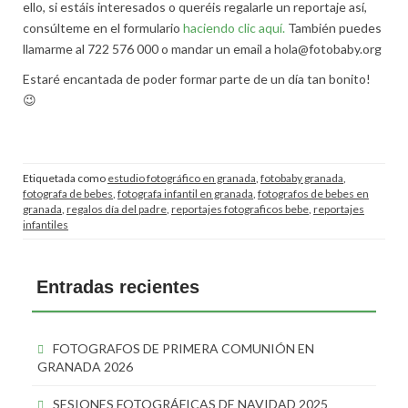
ello, si estáis interesados o queréis regalarle un reportaje así,
consúlteme en el formulario
haciendo clic aquí.
También puedes
llamarme al 722 576 000 o mandar un email a hola@fotobaby.org
Estaré encantada de poder formar parte de un día tan bonito!
😉
Etiquetada como
estudio fotográfico en granada
,
fotobaby granada
,
fotografa de bebes
,
fotografa infantil en granada
,
fotografos de bebes en
granada
,
regalos día del padre
,
reportajes fotograficos bebe
,
reportajes
infantiles
Entradas recientes
FOTOGRAFOS DE PRIMERA COMUNIÓN EN
GRANADA 2026
SESIONES FOTOGRÁFICAS DE NAVIDAD 2025