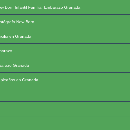
Saltar
PREGUNTAS FRECUENTES SESIONES
w Born Infantil Familiar Embarazo Granada
al
contenido
PRIMERAS COMUNIONES 2026
☰
otógrafa New Born
icilio en Granada
mbarazo
mbarazo Granada
mpleaños en Granada
FotoBaby Granada
Fotógrafa Profesional New Born, Bebés, Embarazo, Infantil, Familiar y de momentos especiales. Granada