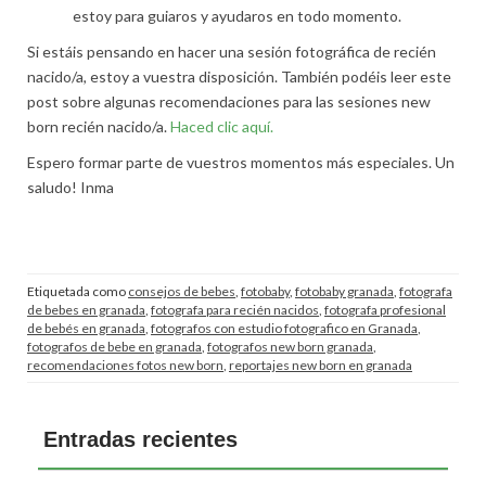
estoy para guiaros y ayudaros en todo momento.
Si estáis pensando en hacer una sesión fotográfica de recién
nacido/a, estoy a vuestra disposición. También podéis leer este
post sobre algunas recomendaciones para las sesiones new
born recién nacido/a.
Haced clic aquí.
Espero formar parte de vuestros momentos más especiales. Un
saludo! Inma
Etiquetada como
consejos de bebes
,
fotobaby
,
fotobaby granada
,
fotografa
de bebes en granada
,
fotografa para recién nacidos
,
fotografa profesional
de bebés en granada
,
fotografos con estudio fotografico en Granada
,
fotografos de bebe en granada
,
fotografos new born granada
,
recomendaciones fotos new born
,
reportajes new born en granada
Entradas recientes