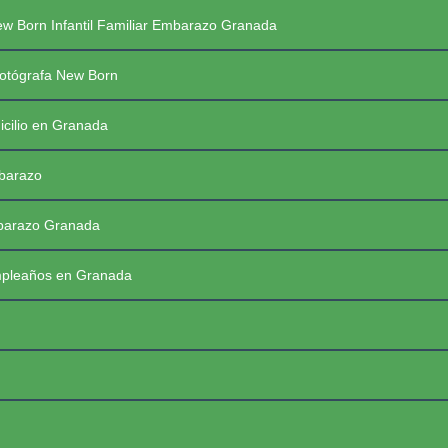
Saltar
PREGUNTAS FRECUENTES SESIONES
w Born Infantil Familiar Embarazo Granada
al
contenido
PRIMERAS COMUNIONES 2026
☰
otógrafa New Born
icilio en Granada
mbarazo
mbarazo Granada
mpleaños en Granada
FotoBaby Granada
Fotógrafa Profesional New Born, Bebés, Embarazo, Infantil, Familiar y de momentos especiales. Granada