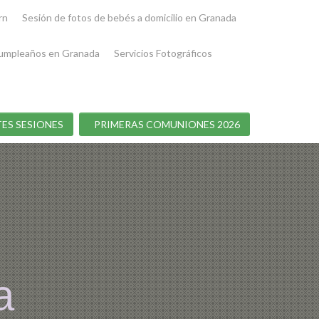
rn
Sesión de fotos de bebés a domicilio en Granada
umpleaños en Granada
Servicios Fotográficos
ES SESIONES
PRIMERAS COMUNIONES 2026
a