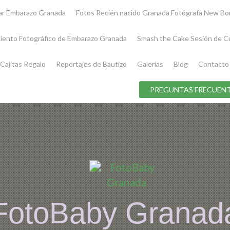
iar Embarazo Granada
Fotos Recién nacido Granada Fotógrafa New Bo
iento Fotográfico de Embarazo Granada
Smash the Cake Sesión de C
Cajitas Regalo
Reportajes de Bautizo
Galerías
Blog
Contacto
PREGUNTAS FRECUENT
FotoBaby Granad