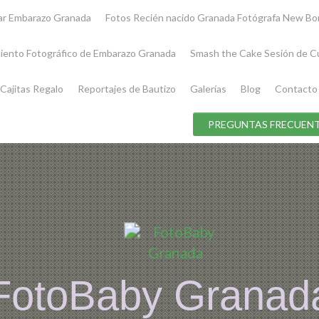
iar Embarazo Granada
Fotos Recién nacido Granada Fotógrafa New Bo
iento Fotográfico de Embarazo Granada
Smash the Cake Sesión de C
Cajitas Regalo
Reportajes de Bautizo
Galerías
Blog
Contacto
PREGUNTAS FRECUENT
FotoBaby Granad