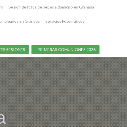
rn
Sesión de fotos de bebés a domicilio en Granada
umpleaños en Granada
Servicios Fotográficos
ES SESIONES
PRIMERAS COMUNIONES 2026
a