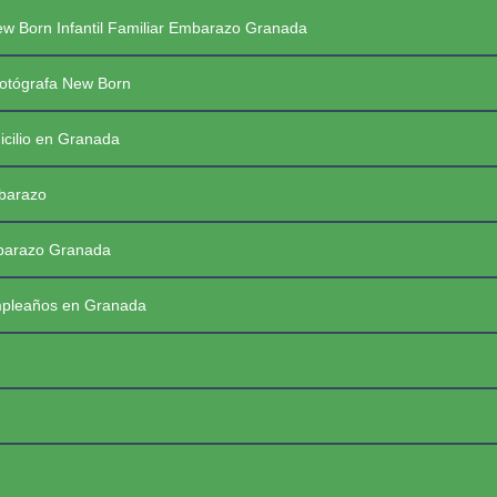
Saltar
PREGUNTAS FRECUENTES SESIONES
w Born Infantil Familiar Embarazo Granada
al
contenido
PRIMERAS COMUNIONES 2026
☰
otógrafa New Born
icilio en Granada
mbarazo
mbarazo Granada
mpleaños en Granada
FotoBaby Granada
Fotógrafa Profesional New Born, Bebés, Embarazo, Infantil, Familiar y de momentos especiales. Granada