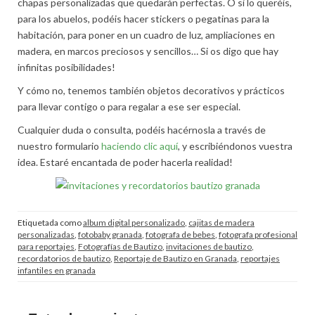
chapas personalizadas que quedarán perfectas. O si lo queréis,
para los abuelos, podéis hacer stickers o pegatinas para la
habitación, para poner en un cuadro de luz, ampliaciones en
madera, en marcos preciosos y sencillos… Si os digo que hay
infinitas posibilidades!
Y cómo no, tenemos también objetos decorativos y prácticos
para llevar contigo o para regalar a ese ser especial.
Cualquier duda o consulta, podéis hacérnosla a través de
nuestro formulario
haciendo clic aquí
, y escribiéndonos vuestra
idea. Estaré encantada de poder hacerla realidad!
Etiquetada como
album digital personalizado
,
cajitas de madera
personalizadas
,
fotobaby granada
,
fotografa de bebes
,
fotografa profesional
para reportajes
,
Fotografías de Bautizo
,
invitaciones de bautizo
,
recordatorios de bautizo
,
Reportaje de Bautizo en Granada
,
reportajes
infantiles en granada