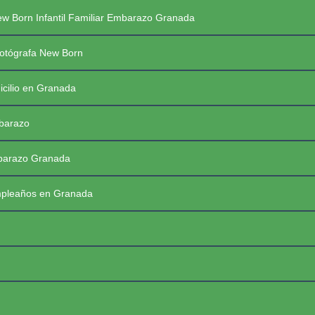
Saltar
PREGUNTAS FRECUENTES SESIONES
w Born Infantil Familiar Embarazo Granada
al
contenido
PRIMERAS COMUNIONES 2026
☰
otógrafa New Born
icilio en Granada
mbarazo
mbarazo Granada
mpleaños en Granada
FotoBaby Granada
Fotógrafa Profesional New Born, Bebés, Embarazo, Infantil, Familiar y de momentos especiales. Granada