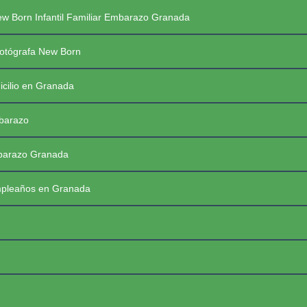
Saltar
PREGUNTAS FRECUENTES SESIONES
w Born Infantil Familiar Embarazo Granada
al
contenido
PRIMERAS COMUNIONES 2026
☰
otógrafa New Born
icilio en Granada
mbarazo
mbarazo Granada
mpleaños en Granada
FotoBaby Granada
Fotógrafa Profesional New Born, Bebés, Embarazo, Infantil, Familiar y de momentos especiales. Granada