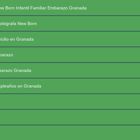
Saltar
PREGUNTAS FRECUENTES SESIONES
w Born Infantil Familiar Embarazo Granada
al
contenido
PRIMERAS COMUNIONES 2026
☰
otógrafa New Born
icilio en Granada
mbarazo
mbarazo Granada
mpleaños en Granada
FotoBaby Granada
Fotógrafa Profesional New Born, Bebés, Embarazo, Infantil, Familiar y de momentos especiales. Granada