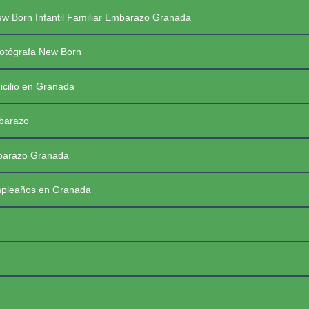
Saltar
PREGUNTAS FRECUENTES SESIONES
w Born Infantil Familiar Embarazo Granada
al
contenido
PRIMERAS COMUNIONES 2026
☰
otógrafa New Born
icilio en Granada
mbarazo
mbarazo Granada
mpleaños en Granada
FotoBaby Granada
Fotógrafa Profesional New Born, Bebés, Embarazo, Infantil, Familiar y de momentos especiales. Granada