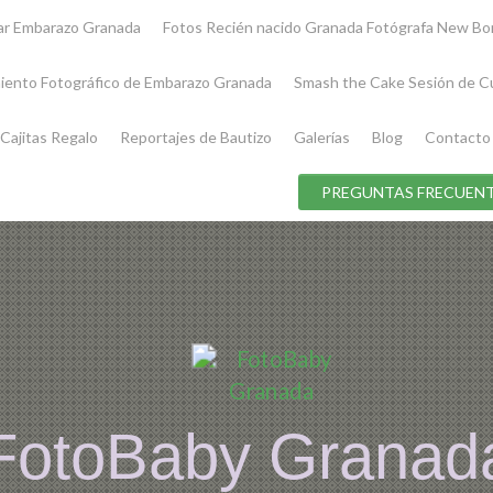
iar Embarazo Granada
Fotos Recién nacido Granada Fotógrafa New Bo
iento Fotográfico de Embarazo Granada
Smash the Cake Sesión de C
Cajitas Regalo
Reportajes de Bautizo
Galerías
Blog
Contacto
PREGUNTAS FRECUENT
FotoBaby Granad