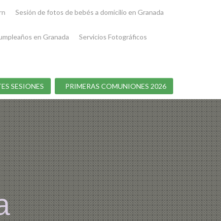
rn
Sesión de fotos de bebés a domicilio en Granada
umpleaños en Granada
Servicios Fotográficos
ES SESIONES
PRIMERAS COMUNIONES 2026
a