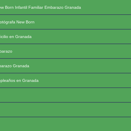
Saltar
PREGUNTAS FRECUENTES SESIONES
w Born Infantil Familiar Embarazo Granada
al
contenido
PRIMERAS COMUNIONES 2026
☰
otógrafa New Born
icilio en Granada
mbarazo
mbarazo Granada
mpleaños en Granada
FotoBaby Granada
Fotógrafa Profesional New Born, Bebés, Embarazo, Infantil, Familiar y de momentos especiales. Granada