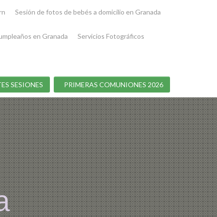
rn
Sesión de fotos de bebés a domicilio en Granada
umpleaños en Granada
Servicios Fotográficos
ES SESIONES
PRIMERAS COMUNIONES 2026
a