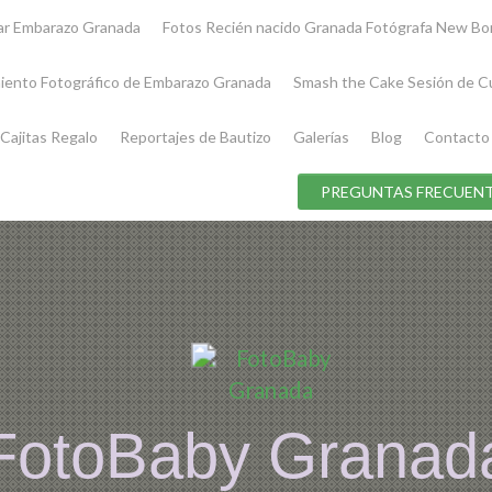
iar Embarazo Granada
Fotos Recién nacido Granada Fotógrafa New Bo
iento Fotográfico de Embarazo Granada
Smash the Cake Sesión de C
Cajitas Regalo
Reportajes de Bautizo
Galerías
Blog
Contacto
PREGUNTAS FRECUENT
FotoBaby Granad