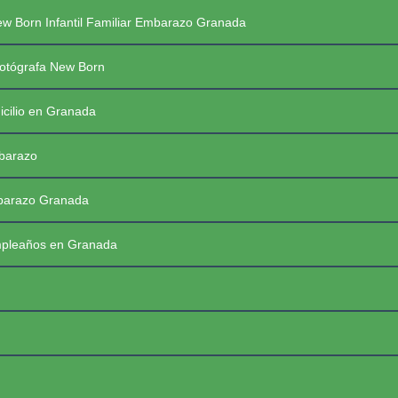
Saltar
PREGUNTAS FRECUENTES SESIONES
w Born Infantil Familiar Embarazo Granada
al
contenido
PRIMERAS COMUNIONES 2026
☰
otógrafa New Born
icilio en Granada
mbarazo
mbarazo Granada
mpleaños en Granada
FotoBaby Granada
Fotógrafa Profesional New Born, Bebés, Embarazo, Infantil, Familiar y de momentos especiales. Granada