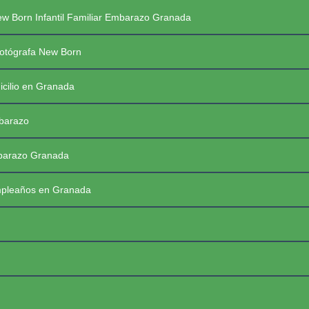
Saltar
PREGUNTAS FRECUENTES SESIONES
w Born Infantil Familiar Embarazo Granada
al
contenido
PRIMERAS COMUNIONES 2026
☰
otógrafa New Born
icilio en Granada
mbarazo
mbarazo Granada
mpleaños en Granada
FotoBaby Granada
Fotógrafa Profesional New Born, Bebés, Embarazo, Infantil, Familiar y de momentos especiales. Granada