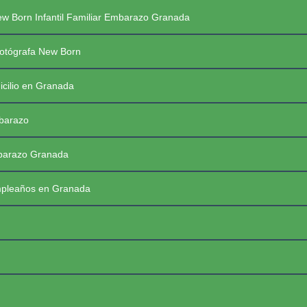
Saltar
PREGUNTAS FRECUENTES SESIONES
w Born Infantil Familiar Embarazo Granada
al
contenido
PRIMERAS COMUNIONES 2026
☰
otógrafa New Born
icilio en Granada
mbarazo
mbarazo Granada
mpleaños en Granada
FotoBaby Granada
Fotógrafa Profesional New Born, Bebés, Embarazo, Infantil, Familiar y de momentos especiales. Granada