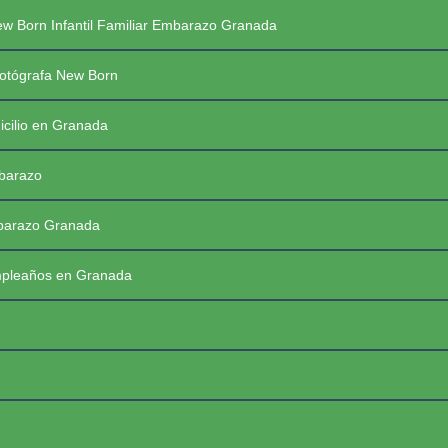
Saltar
PREGUNTAS FRECUENTES SESIONES
w Born Infantil Familiar Embarazo Granada
al
contenido
PRIMERAS COMUNIONES 2026
☰
otógrafa New Born
icilio en Granada
mbarazo
mbarazo Granada
mpleaños en Granada
FotoBaby Granada
Fotógrafa Profesional New Born, Bebés, Embarazo, Infantil, Familiar y de momentos especiales. Granada